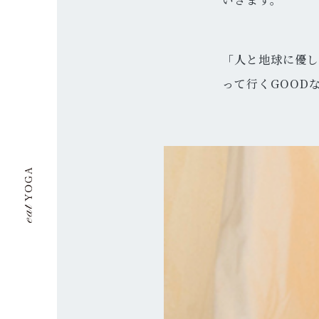
「人と地球に優
って行くGOOD