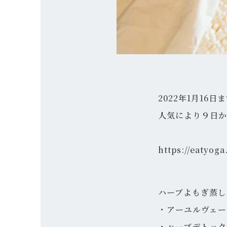
2022年1月16
人気により９日か
https://eatyog
ハーブよもぎ蒸し
・アーユルヴェー
・ハーブデトック