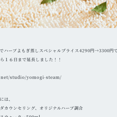
日までハーブよもぎ蒸しスペシャルプライス4290円→3300
ら１６日まで延長しました！！
a.net/studio/yomogi-steam/
には、
ダカウンセリング、オリジナルハーブ調合
スウォーター500ml